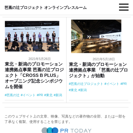
#イベント
芭蕉の辻プロジェクト オンラインプレスルーム
2021年5月26日
2021年5月18日
東北・新潟のプロモーション
東北・新潟のプロモーション
連携拠点事業 芭蕉の辻プロジ
連携拠点事業 「芭蕉の辻プロ
ェクト「CROSS B PLUS」
ジェクト」が始動
オープニング記念シンポジウ
芭蕉の辻プロジェクト
イベント
PR
ムを開催
東北
新潟
芭蕉の辻
イベント
PR
東北
新潟
このウェブサイト上の文章、映像、写真などの著作物の全部、または一部を
了承なく複製、使用することを禁じます。