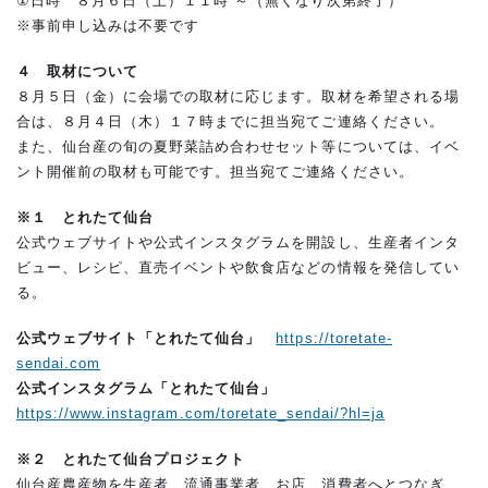
①日時 ８月６日（土）１１時 ～（無くなり次第終了）
※事前申し込みは不要です
４ 取材について
８月５日（金）に会場での取材に応じます。取材を希望される場
合は、８月４日（木）１７時までに担当宛てご連絡ください。
また、仙台産の旬の夏野菜詰め合わせセット等については、イベ
ント開催前の取材も可能です。担当宛てご連絡ください。
※１ とれたて仙台
公式ウェブサイトや公式インスタグラムを開設し、生産者インタ
ビュー、レシピ、直売イベントや飲食店などの情報を発信してい
る。
公式ウェブサイト「とれたて仙台」
https://toretate-
sendai.com
公式インスタグラム「とれたて仙台」
https://www.instagram.com/toretate_sendai/?hl=ja
※２ とれたて仙台プロジェクト
仙台産農産物を生産者、流通事業者、お店、消費者へとつなぎ、