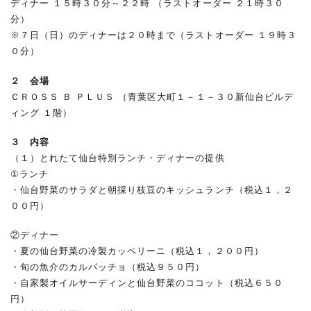
ディナー １５時３０分～２２時 （ラストオーダー ２１時３０
分）
※７日（日）のディナーは２０時まで（ラストオーダー １９時３
０分）
２ 会場
ＣＲＯＳＳ Ｂ ＰＬＵＳ （青葉区大町１－１－３０新仙台ビルデ
ィング １階）
３ 内容
（１）とれたて仙台特別ランチ・ディナーの提供
①ランチ
・仙台野菜のサラダと朝採り枝豆のキッシュランチ（税込１，２
００円）
②ディナー
・夏の仙台野菜の冷製カッペリーニ（税込１，２００円）
・旬の魚介のカルパッチョ（税込９５０円）
・自家製オイルサーディンと仙台野菜のココット（税込６５０
円）