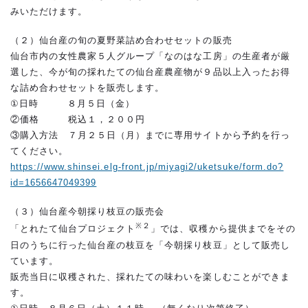
みいただけます。
（２）仙台産の旬の夏野菜詰め合わせセットの販売
仙台市内の女性農家５人グループ「なのはな工房」の生産者が厳
選した、今が旬の採れたての仙台産農産物が９品以上入ったお得
な詰め合わせセットを販売します。
①日時 ８月５日（金）
②価格 税込１，２００円
③購入方法 ７月２５日（月）までに専用サイトから予約を行っ
てください。
https://www.shinsei.elg-front.jp/miyagi2/uketsuke/form.do?
id=1656647049399
（３）仙台産今朝採り枝豆の販売会
※２
「とれたて仙台プロジェクト
」では、収穫から提供までをその
日のうちに行った仙台産の枝豆を「今朝採り枝豆」として販売し
ています。
販売当日に収穫された、採れたての味わいを楽しむことができま
す。