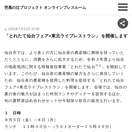
芭蕉の辻プロジェクト オンラインプレスルーム
2022年7月21日 21:00
「とれたて仙台フェア×東北ライブレストラン」 を開催します
仙台市では、より多くの方に仙台産の農産物に興味を持っていた
だくとともに、消費をさらに拡大するため、令和３年度より仙台
※１
の地産地消に関する情報発信事業「とれたて仙台
」を開始して
います。このたび、仙台産の農産物の魅力をさらに発信していく
ため、仙台産の農産物を使用した料理を提供する「とれたて仙台
フェア×東北ライブレストラン」を開催します。会場では、仙台の
夏の食の魅力が詰まった特別ランチやディナーを提供するほか、
旬の夏野菜詰め合わせセットや今朝採り枝豆の販売も行います。
１ 日時
８月５日（金）～８日（月）
ランチ １１時３０分～（ラストオーダー１５時３０分）