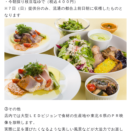
・今朝採り枝豆塩ゆで（税込４００円）
※７日（日）提供分のみ、流通の都合上前日朝に収穫したものと
なります
③その他
店内では大型ＬＥＤビジョンで食材の生産地や東北６県のＰＲ映
像を放映します。
実際に足を運びたくなるような美しい風景などが大迫力でお楽し