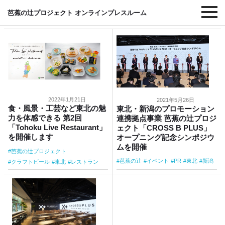
#東北
芭蕉の辻プロジェクト オンラインプレスルーム
2022年1月21日
2021年5月26日
食・風景・工芸など東北の魅
東北・新潟のプロモーション
力を体感できる 第2回
連携拠点事業 芭蕉の辻プロジ
「Tohoku Live Restaurant」
ェクト「CROSS B PLUS」
を開催します
オープニング記念シンポジウ
ムを開催
芭蕉の辻プロジェクト
芭蕉の辻
イベント
PR
東北
新潟
クラフトビール
東北
レストラン